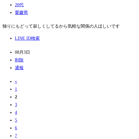
20代
愛媛県
独りにもどって寂しくしてるから気軽な関係の人ほしいです
LINE ID検索
08月3日
削除
通報
«
1
2
3
4
5
6
7