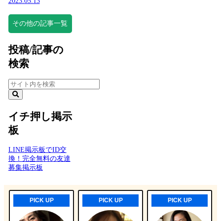
2023.05.13
その他の記事一覧
投稿/記事の
検索
イチ押し掲示
板
LINE掲示板でID交
換！完全無料の友達
募集掲示板
PICK UP
PICK UP
PICK UP