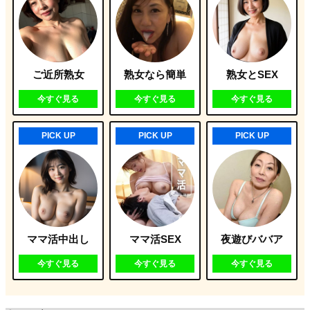
ご近所熟女
熟女なら簡単
熟女とSEX
今すぐ見る
今すぐ見る
今すぐ見る
PICK UP
PICK UP
PICK UP
ママ活中出し
ママ活SEX
夜遊びババア
今すぐ見る
今すぐ見る
今すぐ見る