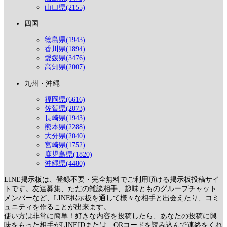
山口県(2155)
四国
徳島県(1943)
香川県(1894)
愛媛県(3476)
高知県(2007)
九州・沖縄
福岡県(6616)
佐賀県(2073)
長崎県(1943)
熊本県(2288)
大分県(2040)
宮崎県(1752)
鹿児島県(1820)
沖縄県(4480)
LINE掲示板は、登録不要・完全無料でご利用頂ける掲示板投稿サイ
トです。友達募集、ただの雑談相手、趣味とものグループチャット
メンバーなど、LINE掲示板を通して様々な相手と出会えたり、コミ
ュニティを作ることが出来ます。
使い方は非常に簡単！好きな内容を投稿したら、あなたの投稿に興
味をもった相手がLINEIDまたは、QRコードを読み込んで連絡をくれ