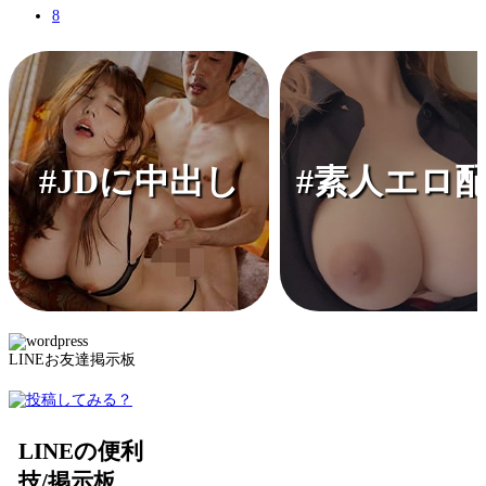
8
#JDに中出し
#素人エロ
LINEお友達掲示板
LINEの便利
技/掲示板