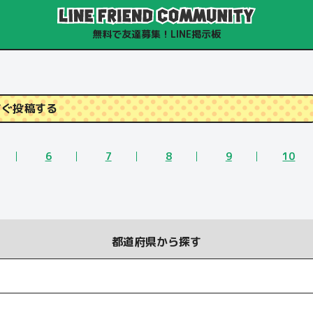
無料で友達募集！LINE掲示板
すぐ投稿する
6
7
8
9
10
都道府県から探す