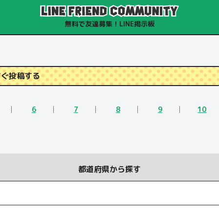
無料で友達募集！LINE掲示板
すぐ投稿する
6
7
8
9
10
都道府県から探す