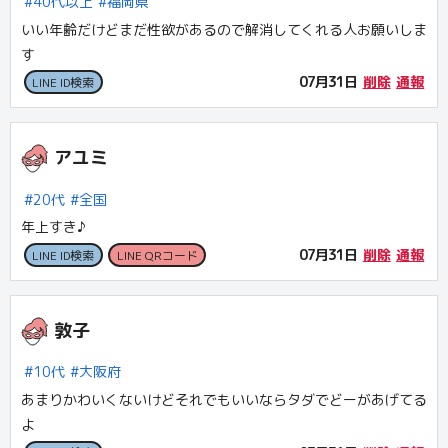
40代以上
福岡県
いい年齢だけどまだ性欲があるので解消してくれる人お願いしま
す
07月31日
削除
通報
LINE ID検索
アユミ
20代
全国
年上すき♪
07月31日
削除
通報
LINE ID検索
LINE QRコード
敦子
10代
大阪府
あまりかわいくないけどそれでもいいならタダでどーがあげてる
よ