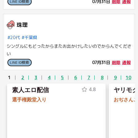
07月31日
削除
通報
LINE ID検索
珠理
20代
千葉県
シングルにもどったからまたお出かけしたいのでからんでくださ
い
07月31日
削除
通報
LINE ID検索
1
2
3
4
5
6
7
8
9
10
素人エロ配信
ヤリモ