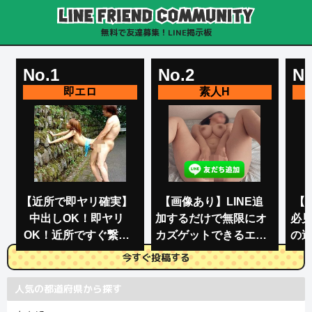
無料で友達募集！LINE掲示板
No.1
No.2
No
【近所で即ヤリ確実】
【画像あり】LINE追
【
中出しOK！即ヤリ
加するだけで無限にオ
必
OK！近所ですぐ繋が
カズゲットできるエロ
の
る即ヤリアプリが有能
グルがこちらｗｗｗ
今すぐ投稿する
すぎたwww
人気の都道府県から探す