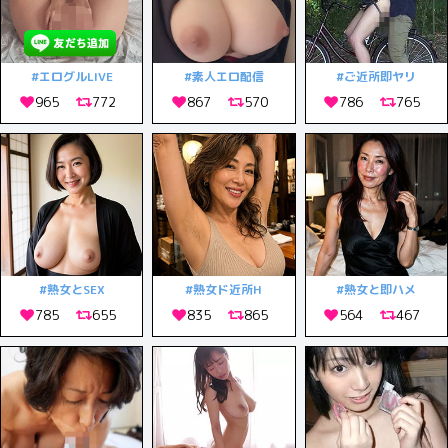
#エログルLIVE
#素人エロ配信
#ご近所即ヤリ
#熟女とSEX
#熟女ド近所H
#熟女と即ハメ