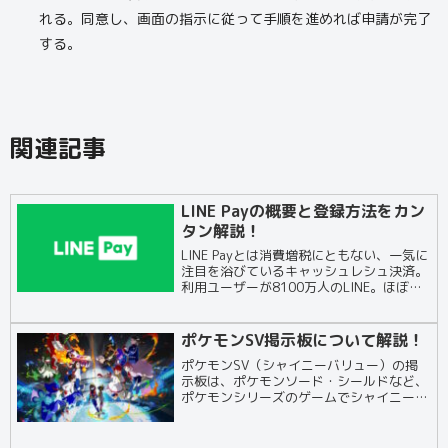
れる。同意し、画面の指示に従って手順を進めれば申請が完了
する。
関連記事
LINE Payの概要と登録方法をカン
タン解説！
LINE Payとは消費増税にともない、一気に
注目を浴びているキャッシュレシュ決済。
利用ユーザーが8100万人のLINE。ほぼみ
なさんダウンロードしているその中にある
バーコード決済が「LINE Pay（ラインペ
イ）」お金を入金する「チャージ...
ポケモンSV掲示板について解説！
ポケモンSV（シャイニーバリュー）の掲
示板は、ポケモンソード・シールドなど、
ポケモンシリーズのゲームでシャイニーポ
ケモン（色違いポケモン）を効率的に手に
入れたいと願うトレーナーたちが集まるオ
ンライン掲示板です。ここでは、シャイニ