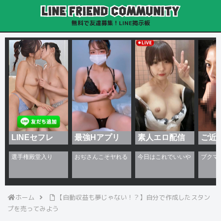
無料で友達募集！LINE掲示板
LINEセフレ
最強Hアプリ
素人エロ配信
ご近
ホーム
【自動収益も夢じゃない！？】自分で作成したスタン
プを売ってみよう