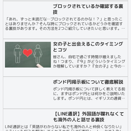
ーバリューに...
ブロックされているか確認する裏
技
「あれ、ずっと未読だな…ブロックされてるのかな！？」と思ったこ
とはありませんか？そんな時にブロックされているかどうかを確認す
る裏技があります。その方法を2つご紹介していきたいと思います。
LINEスタンプ／着せかえ／絵文字のプレゼント まずL...
女の子と出会えるこのタイミング
とコツ
皆さん、自宅で過ごす時間が増えました
ね！つまり、『今』がどういうタイミング
か理解していますか？『女の子』と今の奇
跡的な『タイミング』についてお伝えしま
す。ネットで出会えるのは当たり前ビデオ
通話で女の子とおしゃべりできる今では、
ポンド円掲示板について徹底解説
LINEを始め...
ポンド円掲示板について詳しく教えてる前
に、まずはポンド円とは何かをご説明いた
します。ポンド円とは、イギリスの通貨で
あるポンドと日本の通貨である円のペアを
指します。この通貨ペアは、高いボラティ
リティがあり、短期トレードでの差益を狙
【LINE通訳】外国語が喋れなくて
ったトレーダ...
も海外の人と話せる裏技
LINE通訳とは「英語がわからない私でも海外の人と仲良くなりたい」