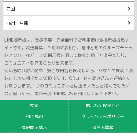
四国
九州・沖縄
LINE掲示板は、登録不要・完全無料でご利用頂ける掲示板投稿サ
イトです。友達募集、ただの雑談相手、趣味とものグループチャッ
トメンバーなど、LINE掲示板を通して様々な相手と出会えたり、
コミュニティを作ることが出来ます。
使い方は非常に簡単！好きな内容を投稿したら、あなたの投稿に興
味をもった相手がLINEIDまたは、QRコードを読み込んで連絡をく
れたりします。 今のコミュニティとは違う人たちと絡んでみたい
なと思ったら、是非一度LINE掲示板を利用してみて下さい。
検索
掲示板に投稿する
利用規約
プライバシーポリシー
情報開示請求
運営者情報