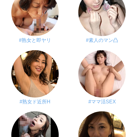
#熟女と即ヤリ
#素人のマン凸
#熟女ド近所H
#ママ活SEX