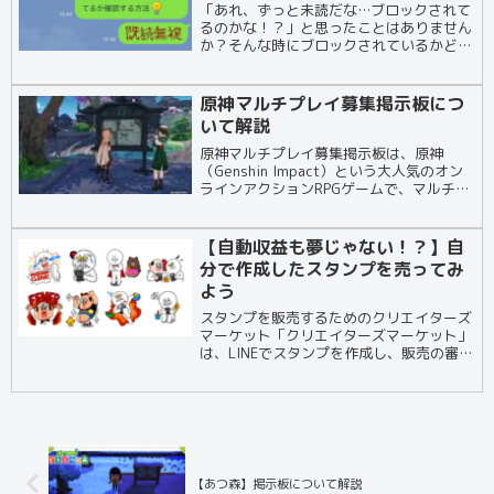
「あれ、ずっと未読だな…ブロックされて
るのかな！？」と思ったことはありません
か？そんな時にブロックされているかどう
かを確認する裏技があります。その方法を
2つご紹介していきたいと思います。LINE
スタンプ／着せかえ／絵文字のプレゼント
原神マルチプレイ募集掲示板につ
まずL...
いて解説
原神マルチプレイ募集掲示板は、原神
（Genshin Impact）という大人気のオン
ラインアクションRPGゲームで、マルチプ
レイヤーと一緒に冒険を楽しみたいプレイ
ヤーが、仲間を募集するためのオンライン
掲示板です。原神マルチプレイ募集掲示板
【自動収益も夢じゃない！？】自
で...
分で作成したスタンプを売ってみ
よう
スタンプを販売するためのクリエイターズ
マーケット「クリエイターズマーケット」
は、LINEでスタンプを作成し、販売の審査
を受けるためのサイトだ。登録は誰でも無
料で出来るので、プロのイラストレーター
や有名企業、無名の個人多数参加してい
る。スタン...
【あつ森】掲示板について解説