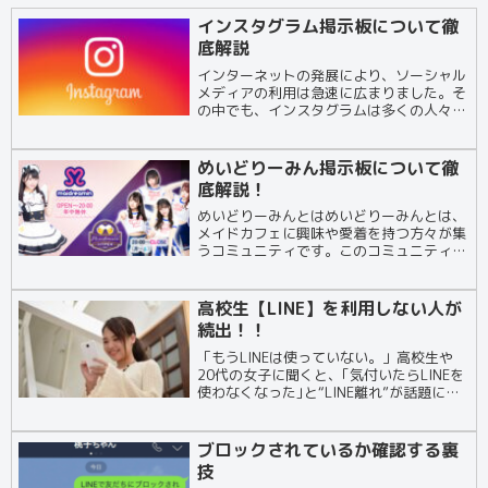
インスタグラム掲示板について徹
底解説
インターネットの発展により、ソーシャル
メディアの利用は急速に広まりました。そ
の中でも、インスタグラムは多くの人々に
利用されており、写真やビデオの共有、コ
メントの投稿、他のユーザーとのコミュニ
ケーションなどが可能です。しかし、多く
めいどりーみん掲示板について徹
の人々が気づ...
底解説！
めいどりーみんとはめいどりーみんとは、
メイドカフェに興味や愛着を持つ方々が集
うコミュニティです。このコミュニティで
は、メイドカフェへの情熱や楽しみを共有
し、お互いに刺激を与え合います。また、
メイドカフェに関する情報交換やファン同
高校生【LINE】を利用しない人が
士の熱い交流...
続出！！
「もうLINEは使っていない。」高校生や
20代の女子に聞くと、｢気付いたらLINEを
使わなくなった｣と“LINE離れ”が話題に！
こんな声もチラホラと出始めています。そ
んなJKや、JDは何を使っているの
か・・・？それはやはり【Instagra...
ブロックされているか確認する裏
技