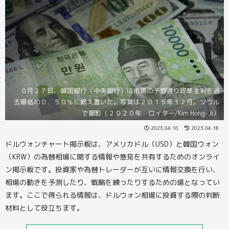
８月２７日、韓国銀行（中央銀行）は市場の予想通り政策金利を過
去最低の０．５０％に据え置いた。写真は２０１５年１２月、ソウル
で撮影（２０２０年 ロイター/Kim Hong-Ji）
2023.04.16
2023.04.18
ドルウォンチャート掲示板は、アメリカドル（USD）と韓国ウォン
（KRW）の為替相場に関する情報や意見を共有するためのオンライ
ン掲示板です。投資家や為替トレーダーが互いに情報交換を行い、
相場の動きを予測したり、戦略を練ったりするための場となってい
ます。ここで得られる情報は、ドルウォン相場に投資する際の判断
材料として役立ちます。