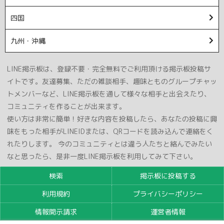
四国
九州・沖縄
LINE掲示板は、登録不要・完全無料でご利用頂ける掲示板投稿サ
イトです。友達募集、ただの雑談相手、趣味とものグループチャッ
トメンバーなど、LINE掲示板を通して様々な相手と出会えたり、
コミュニティを作ることが出来ます。
使い方は非常に簡単！好きな内容を投稿したら、あなたの投稿に興
味をもった相手がLINEIDまたは、QRコードを読み込んで連絡をく
れたりします。 今のコミュニティとは違う人たちと絡んでみたい
なと思ったら、是非一度LINE掲示板を利用してみて下さい。
検索
掲示板に投稿する
利用規約
プライバシーポリシー
情報開示請求
運営者情報