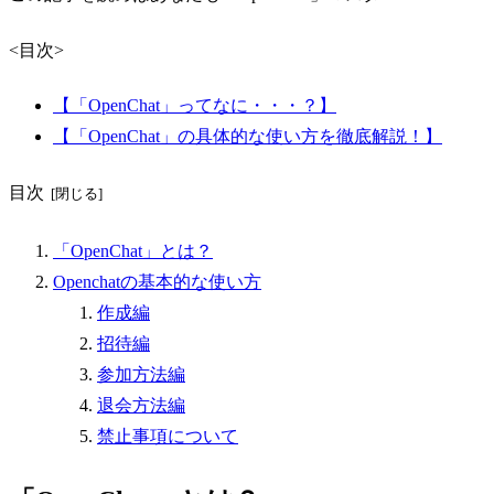
<目次>
【「OpenChat」ってなに・・・？】
【「OpenChat」の具体的な使い方を徹底解説！】
目次
「OpenChat」とは？
Openchatの基本的な使い方
作成編
招待編
参加方法編
退会方法編
禁止事項について